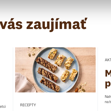
vás zaujímať
AK
M
p
Nahl
na 
RECEPTY
etci