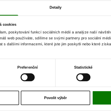
Detaily
á cookies
ARTIFIT CAPS
BASICO DRINK
klam, poskytování funkcí sociálních médií a analýze naší návšt
 náš web používáte, sdílíme se svými partnery pro sociální média
 s dalšími informacemi, které jste jim poskytli nebo které získa
61,10 €
29,10 €
Preferenční
Statistické
VŠETKY PRODUKTY
Povolit výběr