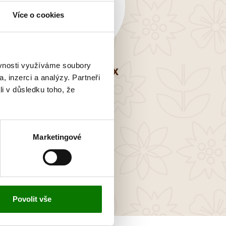
Více o cookies
ěvnosti využíváme soubory
OMEGA 3 KOMPLEX
, inzerci a analýzy. Partneři
li v důsledku toho, že
48,50 €
Marketingové
Povolit vše