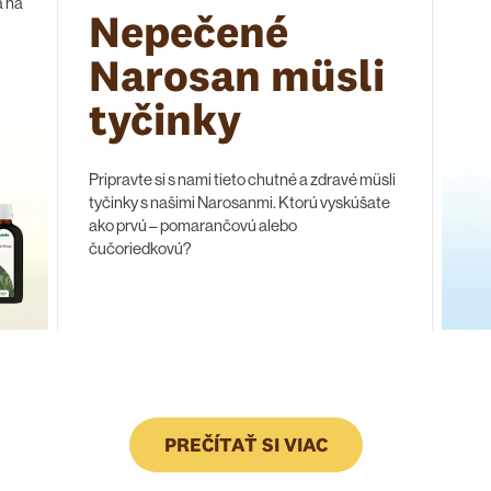
a na
Nepečené
Narosan müsli
tyčinky
Pripravte si s nami tieto chutné a zdravé müsli
tyčinky s našimi Narosanmi. Ktorú vyskúšate
ako prvú – pomarančovú alebo
čučoriedkovú?
PREČÍTAŤ SI VIAC