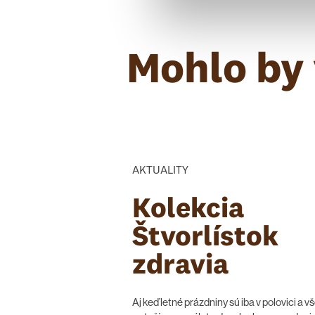
Mohlo by 
AKTUALITY
Kolekcia
Štvorlístok
zdravia
Aj keď letné prázdniny sú iba v polovici a vš