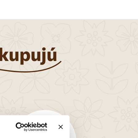
mg
80%
mg
80%
00 I.U.*
100%
100%
 kupujú