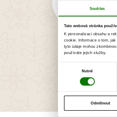
Souhlas
Tato webová stránka použív
OS ART TEN
K personalizaci obsahu a re
cookie. Informace o tom, jak
tyto údaje mohou zkombinovat
37,80 €
používáte jejich služby.
Výběr
Nutné
souhlasu
Odmítnout