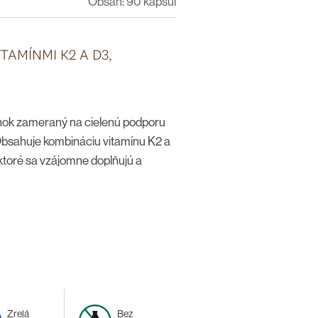
Obsah: 90 kapsúl
TAMÍNMI K2 A D3,
lnok zameraný na cielenú podporu
Obsahuje kombináciu vitamínu K2 a
 ktoré sa vzájomne doplňujú a
eho stavu kostí.
Kosti sú živou
vota prechádzajú neustálou
ek, životný štýl, pohyb,
príjem dôležitých minerálnych
e osoby, ktoré sa chcú dlhodobo
avu o živiny pre ne dôležité. Produkt
erých zdrojov, vrátane Sango
Zrelá
Bez