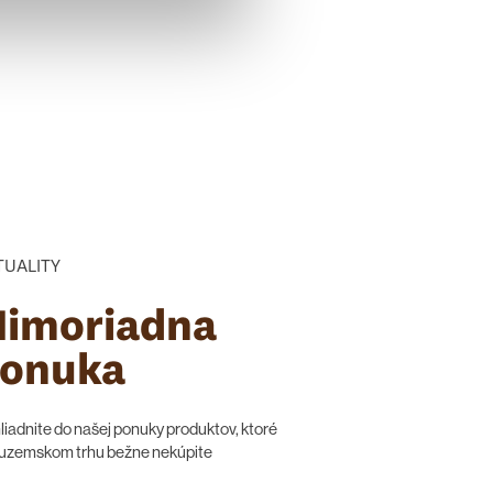
TUALITY
imoriadna
onuka
iadnite do našej ponuky produktov, ktoré
tuzemskom trhu bežne nekúpite