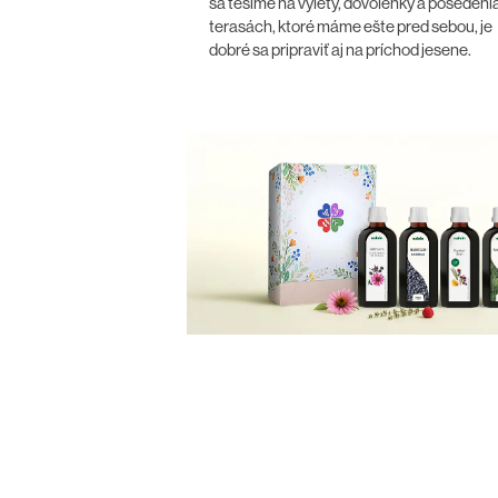
sa tešíme na výlety, dovolenky a posedeni
terasách, ktoré máme ešte pred sebou, je
dobré sa pripraviť aj na príchod jesene.