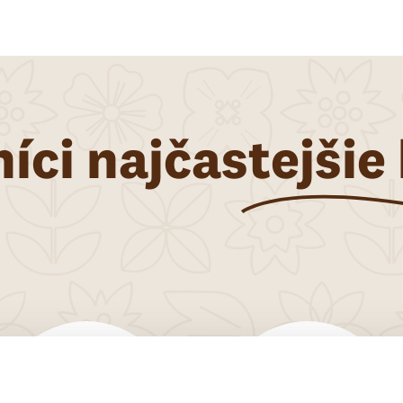
Vápnik
640 
Magnézium
300 
Vitamín D
5 µg/2
Vitamín K
75 µg
*I.U. = International Units
íci najčastejšie